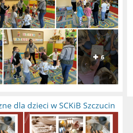
6
ne dla dzieci w SCKiB Szczucin