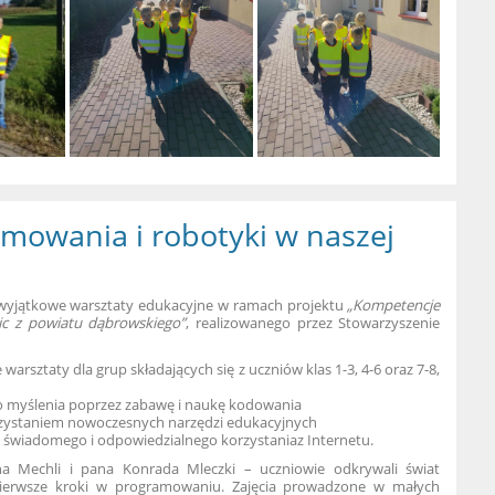
amowania i robotyki w naszej
ę wyjątkowe warsztaty edukacyjne w ramach projektu
„Kompetencje
ic z powiatu dąbrowskiego”
, realizowanego przez Stowarzyszenie
arsztaty dla grup składających się z uczniów klas 1-3, 4-6 oraz 7-8,
go myślenia poprzez zabawę i naukę kodowania
orzystaniem nowoczesnych narzędzi edukacyjnych
ie świadomego i odpowiedzialnego korzystania
z Internetu.
 Mechli i pana Konrada Mleczki – uczniowie odkrywali świat
 pierwsze kroki w programowaniu. Zajęcia prowadzone w małych