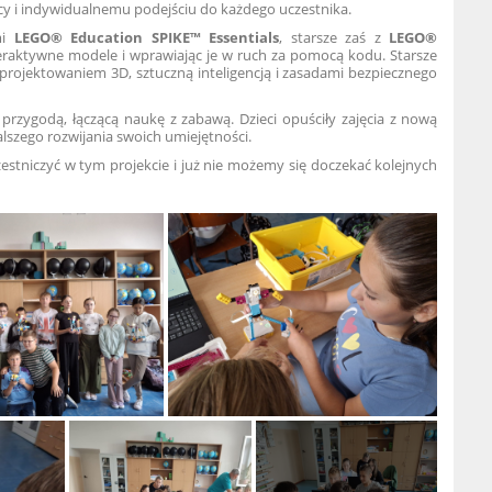
cy i indywidualnemu podejściu do każdego uczestnika.
mi
LEGO® Education SPIKE™ Essentials
, starsze zaś z
LEGO®
teraktywne modele i wprawiając je w ruch za pomocą kodu. Starsze
z projektowaniem 3D, sztuczną inteligencją i zasadami bezpiecznego
 przygodą, łączącą naukę z zabawą. Dzieci opuściły zajęcia z nową
lszego rozwijania swoich umiejętności.
zestniczyć w tym projekcie i już nie możemy się doczekać kolejnych