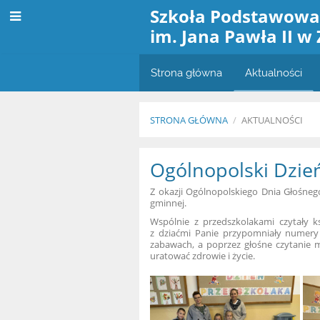
Szkoła Podstawow
im. Jana Pawła II w
Strona główna
Aktualności
STRONA GŁÓWNA
/
AKTUALNOŚCI
Aktualności
Ogólnopolski Dzie
Z okazji Ogólnopolskiego Dnia Głośnego
gminnej.
Wspólnie z przedszkolakami czytały 
z dziaćmi Panie przypomniały numery
zabawach, a poprzez głośne czytanie 
uratować zdrowie i życie.