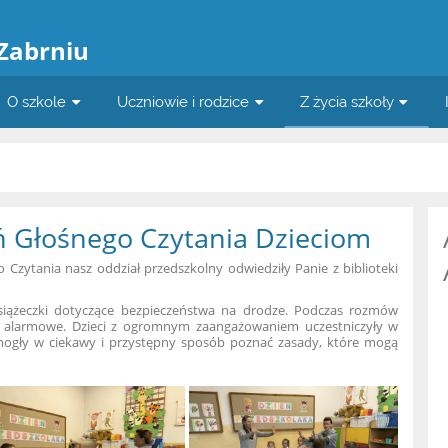
a
 Zabrniu
O szkole
Uczniowie i rodzice
Z życia szkoły
ń Głośnego Czytania Dzieciom
 Czytania nasz oddział przedszkolny odwiedziły Panie z biblioteki
książeczki dotyczące bezpieczeństwa na drodze. Podczas rozmów
 alarmowe. Dzieci z ogromnym zaangażowaniem uczestniczyły w
mogły w ciekawy i przystępny sposób poznać zasady, które mogą