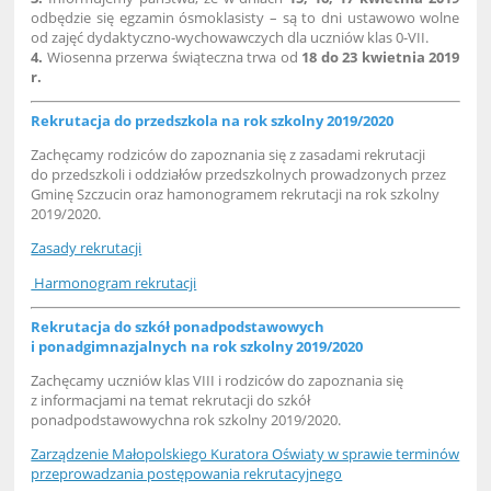
odbędzie się egzamin ósmoklasisty – są to dni ustawowo wolne
od zajęć dydaktyczno-wychowawczych dla uczniów klas 0-VII.
4.
Wiosenna przerwa świąteczna trwa od
18 do 23 kwietnia 2019
r.
Rekrutacja do przedszkola na rok szkolny 2019/2020
Zachęcamy rodziców do zapoznania się z zasadami rekrutacji
do przedszkoli i oddziałów przedszkolnych prowadzonych przez
Gminę Szczucin oraz hamonogramem rekrutacji na rok szkolny
2019/2020.
Zasady rekrutacji
Harmonogram rekrutacji
Rekrutacja do szkół ponadpodstawowych
i ponadgimnazjalnych na rok szkolny 2019/2020
Zachęcamy uczniów klas VIII i rodziców do zapoznania się
z informacjami na temat rekrutacji do szkół
ponadpodstawowychna rok szkolny 2019/2020.
Zarządzenie Małopolskiego Kuratora Oświaty w sprawie terminów
przeprowadzania postępowania rekrutacyjnego