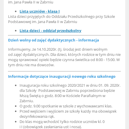
im. Jana Pawła II w Zabrniu
Lista uczniów - klasa I
Lista dzieci przyjętych do Oddziału Przedszkolnego przy Szkole
Podstawowej im. Jana Pawła II w Zabrniu
Lista dzieci - oddział przedszkolny
Dzień wolny od zajęć dydaktycznych - informacja
Informujemy, że 14.10.2020r. (tj. środa) jest dniem wolnym
od zajęć dydaktycznych. Dla dzieci, których rodzice w tym dniu nie
mogą sprawować opieki będzie czynna świetlica od 8:00 - 15:00. W
tym dniu nie ma dowozów.
Informacje dotyczące inauguracji nowego roku szkolnego
Inauguracja roku szkolnego 2020/2021 w dniu 01. 09. 2020r.
dla Szkoły Podstawowej w Zabrniu poprzedzona będzie
Mszą Świętą o godz. 8:00 w Kościele Parafialnym w
Zabrniu.
O godz. 9.00 spotkanie w szkole z wychowawcami klas.
Przed wejściem i wyjściem ze szkoły każdy ma obowiązek
dezynfekowania rąk.
Do klas mogą wchodzić tylko rodzice uczniów kl. 0
i I (obowiązek zasłaniania ust i nosa).