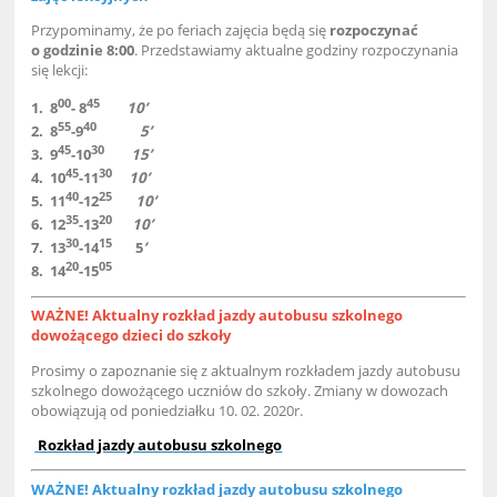
Przypominamy, że po feriach zajęcia będą się
rozpoczynać
o godzinie 8:00
. Przedstawiamy aktualne godziny rozpoczynania
się lekcji:
00
45
1. 8
- 8
10
’
55
40
2. 8
-9
5
’
45
30
3. 9
-10
15’
45
30
4. 10
-11
10’
40
25
5. 11
-12
10’
35
20
6. 12
-13
10’
30
15
7. 13
-14
5
’
20
05
8. 14
-15
WAŻNE! Aktualny rozkład jazdy autobusu szkolnego
dowożącego dzieci do szkoły
Prosimy o zapoznanie się z aktualnym rozkładem jazdy autobusu
szkolnego dowożącego uczniów do szkoły. Zmiany w dowozach
obowiązują od poniedziałku 10. 02. 2020r.
Rozkład jazdy autobusu szkolnego
WAŻNE! Aktualny rozkład jazdy autobusu szkolnego