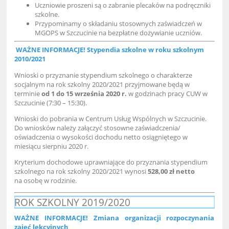
Uczniowie proszeni są o zabranie plecaków na podręczniki
szkolne.
Przypominamy o składaniu stosownych zaświadczeń w
MGOPS w Szczucinie na bezpłatne dożywianie uczniów.
WAŻNE INFORMACJE! Stypendia szkolne w roku szkolnym
2010/2021
Wnioski o przyznanie stypendium szkolnego o charakterze
socjalnym na rok szkolny 2020/2021 przyjmowane będą w
terminie
od 1 do 15 września 2020 r.
w godzinach pracy CUW w
Szczucinie (7:30 – 15:30).
Wnioski do pobrania w Centrum Usług Wspólnych w Szczucinie.
Do wniosków należy załączyć stosowne zaświadczenia/
oświadczenia o wysokości dochodu netto osiągniętego w
miesiącu sierpniu 2020 r.
Kryterium dochodowe uprawniające do przyznania stypendium
szkolnego na rok szkolny 2020/2021 wynosi
528,00 zł netto
na osobę w rodzinie.
ROK SZKOLNY 2019/2020
WAŻNE INFORMACJE! Zmiana organizacji rozpoczynania
zajęć lekcyjnych