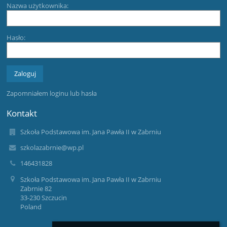
Nazwa użytkownika:
Hasło:
Zapomniałem loginu lub hasła
Kontakt
Szkoła Podstawowa im. Jana Pawła II w Zabrniu
szkolazabrnie@wp.pl
146431828
Szkoła Podstawowa im. Jana Pawła II w Zabrniu
Zabrnie 82
33-230 Szczucin
Poland