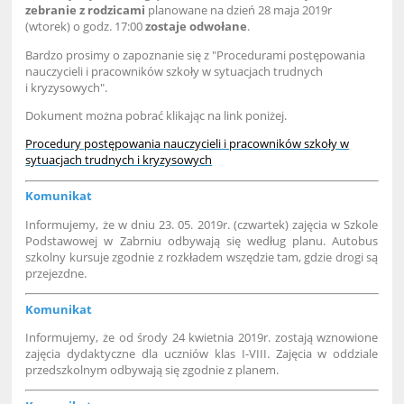
zebranie z rodzicami
planowane na dzień 28 maja 2019r
(wtorek) o godz. 17:00
zostaje odwołane
.
Bardzo prosimy o zapoznanie się z "Procedurami postępowania
nauczycieli i pracowników szkoły w sytuacjach trudnych
i kryzysowych".
Dokument można pobrać klikając na link poniżej.
Procedury postępowania nauczycieli i pracowników szkoły w
sytuacjach trudnych i kryzysowych
Komunikat
Informujemy, że w dniu 23. 05. 2019r. (czwartek) zajęcia w Szkole
Podstawowej w Zabrniu odbywają się według planu. Autobus
szkolny kursuje zgodnie z rozkładem wszędzie tam, gdzie drogi są
przejezdne.
Komunikat
Informujemy, że od środy 24 kwietnia 2019r. zostają wznowione
zajęcia dydaktyczne dla uczniów klas I-VIII. Zajęcia w oddziale
przedszkolnym odbywają się zgodnie z planem.