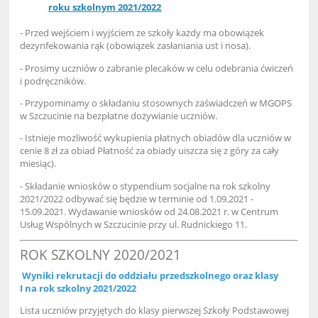
roku szkolnym 2021
/202
2
- Przed wejściem i wyjściem ze szkoły każdy ma obowiązek
dezynfekowania rąk (obowiązek zasłaniania ust i nosa).
- Prosimy uczniów o zabranie plecaków w celu odebrania ćwiczeń
i podręczników.
- Przypominamy o składaniu stosownych zaświadczeń w MGOPS
w Szczucinie na bezpłatne dożywianie uczniów.
- Istnieje możliwość wykupienia płatnych obiadów dla uczniów w
cenie 8 zł za obiad Płatność za obiady uiszcza się z góry za cały
miesiąc).
- Składanie wniosków o stypendium socjalne na rok szkolny
2021/2022 odbywać się będzie w terminie od 1.09.2021 -
15.09.2021. Wydawanie wniosków od 24.08.2021 r. w Centrum
Usług Wspólnych w Szczucinie przy ul. Rudnickiego 11.
ROK SZKOLNY 2020/2021
Wyniki rekrutacji do oddziału przedszkolnego oraz klasy
I na rok szkolny 2021/2022
Lista uczniów przyjętych do klasy pierwszej Szkoły Podstawowej