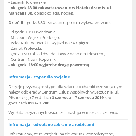
- Łazienki Królewskie
-
ok. godz 18:00 zakwaterowanie w Hotelu Aramis, ul.
Mangalia 3b
, obiadokolacja, nocleg.
Dzień II
– godz. 8:30 - śniadanie, po nim wykwaterowanie
Od godz. 10:00 zwiedzanie:
- Muzeum Wojska Polskiego;
- Pałac Kultury i Nauki – wyjazd na XXX piętro;
- Zamek Królewski;
- godz. 15:00 obiad dwudaniowy z napojem i deserem;
- Centrum Nauki Kopernik;
- ok. godz. 18:00 wyjazd w drogę powrotną.
Infromacja - stypendia socjalne
Decyzje przyznające stypendia szkolne o charakterze socjalnym
należy odbierać w Centrum Usług Wspólnych w Szczucinie, ul.
Piłsudskiego 7 w dniach
3 czerwca – 7 czerwca 2019 r.
w
godzinach
8:00 – 15:00.
Wypłata przyznanych świadczeń nastąpi w miesiącu czerwcu.
Infromacja - odwołane zebranie z rodzicami
Informujemy, że ze względu na złe warunki atmosferyczne,