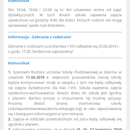
Komunikat
Dni 18.04, 19.04 i 23.04 są to dni ustawowo wolne od zajęć
dydaktycznych. W tych dniach szkoła zapewnia zajęcia
opiekuńcze od godziny 8.00 dla dzieci, których rodzice nie mogą
sprawować opieki nad dzieckiem.
Informacja - Zebranie z rodzicami
Zebranie z rodzicami uczniów klas I-VIII odbędzie się 25.04.2019 r.
o godz. 17.30. Serdecznie zapraszamy!
Komunikat
1.
Szanowni Rodzice uczniów Szkoły Podstawowej w Zabrniu w
czwartek
11.04.2019 r.
większość pracowników naszej szkoły
będzie kontynuować strajk w związku z tym nie będą odbywały
się zajęcia dydaktyczne dla klas I-VIII. Szkoła zapewnia zajęcia
opiekuńczo-wychowawcze. Dowóz dzieci do szkoły jest zgodny
z planem. Bardzo proszę o zrozumienie tej trudnej sytuacji.
Prosimy śledzić stronę internetową szkoły
(szkolapodstawowawzabrniu.edupage.org) w celu zapoznawania
się z bieżącymi informacjami w tym temacie.
2.
Zajęcia w oddziale przedszkolnym od jutra będą odbywały się
zgodnie z planem.
3.
Informujemy państwa, że w dniach
15, 16, 17 kwietnia 2019