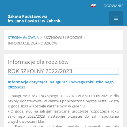
LOGOWANIE
Szkoła Podstawowa
im. Jana Pawła II w Zabrniu
STRONA GŁÓWNA
/
UCZNIOWIE I RODZICE
/
INFORMACJE DLA RODZICÓW
Informacje
Informacje dla rodziców
dla
ROK SZKOLNY 2022/2023
rodziców
Informacje dotyczące inauguracji nowego roku szkolnego
2022/2023
- Inauguracja roku szkolnego 2022/2023 w dniu 01.09.2021 r. dla
Szkoły Podstawowej w Zabrniu poprzedzona będzie Mszą Świętą
o godz. 8:00 w Kościele Parafialnym w Zabrniu.
- O godz. 9.00 na sali gimnastycznej uroczyste rozpoczęcie roku
szkolnego 2022/2023, następnie przejście do sal i spotkanie
z wychowawcami klas.
- Rano autobus szkolny będzie kursował zgodnie