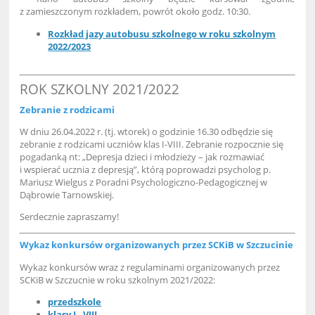
z zamieszczonym rozkładem, powrót około godz. 10:30.
Rozkład jazy autobusu szkolnego w roku szkolnym
2022/2023
ROK SZKOLNY 2021/2022
Zebranie z rodzicami
W dniu 26.04.2022 r. (tj. wtorek) o godzinie 16.30 odbędzie się
zebranie z rodzicami uczniów klas I-VIII. Zebranie rozpocznie się
pogadanką nt: „Depresja dzieci i młodzieży – jak rozmawiać
i wspierać ucznia z depresją”, którą poprowadzi psycholog p.
Mariusz Wielgus z Poradni Psychologiczno-Pedagogicznej w
Dąbrowie Tarnowskiej.
Serdecznie zapraszamy!
Wykaz konkursów organizowanych przez SCKiB w Szczucinie
Wykaz konkursów wraz z regulaminami organizowanych przez
SCKiB w Szczucnie w roku szkolnym 2021/2022:
przedszkole
klasy I - VIII