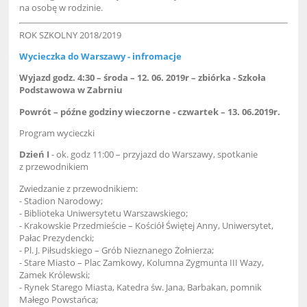
na osobę w rodzinie.
ROK SZKOLNY 2018/2019
Wycieczka do Warszawy - infromacje
Wyjazd godz. 4:30 – środa – 12. 06. 2019r – zbiórka - Szkoła
Podstawowa w Zabrniu
Powrót – późne godziny wieczorne - czwartek – 13. 06.2019r.
Program wycieczki
Dzień I
- ok. godz 11:00 – przyjazd do Warszawy, spotkanie
z przewodnikiem
Zwiedzanie z przewodnikiem:
- Stadion Narodowy;
- Biblioteka Uniwersytetu Warszawskiego;
- Krakowskie Przedmieście – Kościół Świętej Anny, Uniwersytet,
Pałac Prezydencki;
- Pl. J. Piłsudskiego – Grób Nieznanego Żołnierza;
- Stare Miasto – Plac Zamkowy, Kolumna Zygmunta III Wazy,
Zamek Królewski;
- Rynek Starego Miasta, Katedra św. Jana, Barbakan, pomnik
Małego Powstańca;