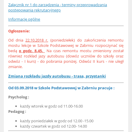
Załącznik nr 1 do zarządzenia - terminy przeprowadzania
postępowania rekrutacyjnego
Informacje ogólne
Ogłoszenie:
Od dnia
22.10.2018 r.
(poniedziełek) do zakończenia remontu
mostu lekcje w Szkole Podstawowej w Zabrniu rozpoczynać się
bedą
o godz. 8.45.
Na czas remontu mostu zmieniony został
również rozkład jazy autobusu (dowóz uczniów do szkoły oraz
odwóz - I kurs) - do pobrania poniżej. Odwóz II kurs - nie uległ
zmianie.
Zmiana rozkładu jazdy autobusu - trasa, przystanki
Od 03.09.2018 w Szkole Podstawowej w Zabrniu pracuje :
Psycholog :
każdy wtorek w godz od 11.00-16.00
Pedagog :
każdy poniedziałek w godz od 12.00 -15.00
każdy czwartek w godz od 12.00- 14.00