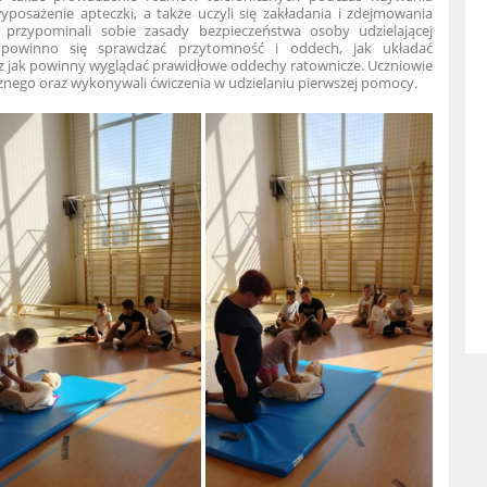
yposażenie apteczki, a także uczyli się zakładania i zdejmowania
 przypominali sobie zasady bezpieczeństwa osoby udzielającej
 powinno się sprawdzać przytomność i oddech, jak układać
z jak powinny wyglądać prawidłowe oddechy ratownicze. Uczniowie
znego oraz wykonywali ćwiczenia w udzielaniu pierwszej pomocy.