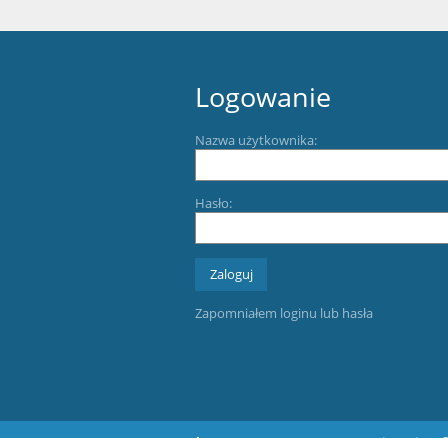
Logowanie
Nazwa użytkownika:
Hasło:
Zapomniałem loginu lub hasła
Wersja dla słabowidzących
+
-