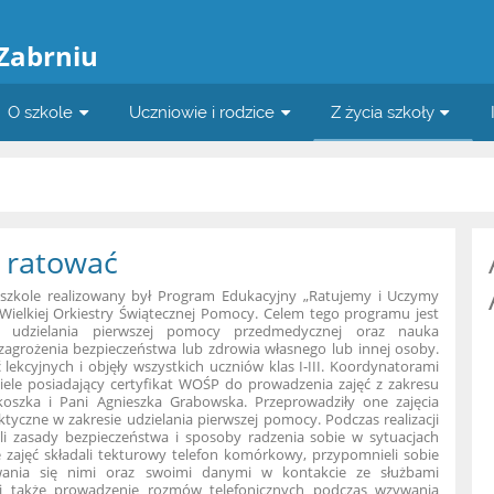
a
 Zabrniu
O szkole
Uczniowie i rodzice
Z życia szkoły
 ratować
szkole realizowany był Program Edukacyjny „Ratujemy i Uczymy
ielkiej Orkiestry Świątecznej Pomocy. Celem tego programu jest
ci udzielania pierwszej pomocy przedmedycznej oraz nauka
zagrożenia bezpieczeństwa lub zdrowia własnego lub innej osoby.
lekcyjnych i objęły wszystkich uczniów klas I-III. Koordynatorami
iele posiadający certyfikat WOŚP do prowadzenia zajęć z zakresu
oszka i Pani Agnieszka Grabowska. Przeprowadziły one zajęcia
aktyczne w zakresie udzielania pierwszej pomocy.
Podczas realizacji
li
zasady bezpieczeństwa i sposoby radzenia sobie w sytuacjach
e zajęć składali tekturowy telefon komórkowy, przypomnieli sobie
ania się nimi oraz swoimi danymi w kontakcie ze służbami
 także prowadzenie rozmów telefonicznych podczas wzywania