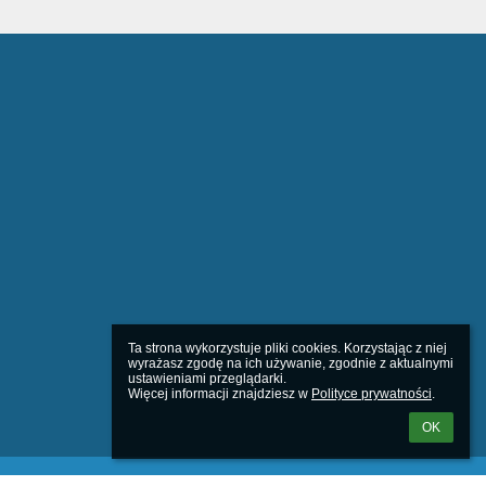
Ta strona wykorzystuje pliki cookies. Korzystając z niej 
wyrażasz zgodę na ich używanie, zgodnie z aktualnymi 
ustawieniami przeglądarki.

Więcej informacji znajdziesz w 
Polityce prywatności
.
OK
Powered by
aSc EduPage