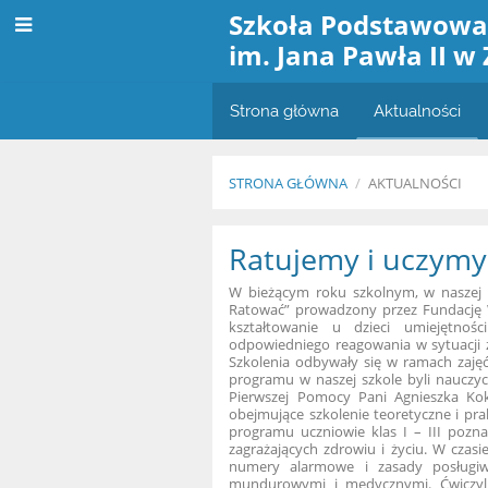
Szkoła Podstawow
im. Jana Pawła II w
Strona główna
Aktualności
STRONA GŁÓWNA
/
AKTUALNOŚCI
Aktualności
Ratujemy i uczymy
W bieżącym roku szkolnym, w naszej 
Ratować” prowadzony przez Fundację W
kształtowanie u dzieci umiejętnoś
odpowiedniego reagowania w sytuacji 
Szkolenia odbywały się w ramach zajęć 
programu w naszej szkole byli nauczyc
Pierwszej Pomocy Pani Agnieszka Kok
obejmujące szkolenie teoretyczne i pr
programu uczniowie klas I – III pozna
zagrażających zdrowiu i życiu. W czasi
numery alarmowe i zasady posługiw
mundurowymi i medycznymi. Ćwiczyli