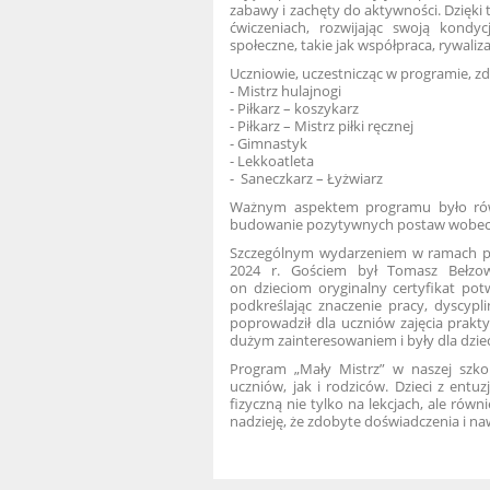
zabawy i zachęty do aktywności. Dzięk
ćwiczeniach, rozwijając swoją kondyc
społeczne, takie jak współpraca, rywaliz
Uczniowie, uczestnicząc w programie, zd
-
Mistrz hulajnogi
-
Piłkarz – koszykarz
-
Piłkarz – Mistrz piłki ręcznej
-
Gimnastyk
-
Lekkoatleta
-
Saneczkarz – Łyżwiarz
Ważnym aspektem programu było równ
budowanie pozytywnych postaw wobec a
Szczególnym wydarzeniem w ramach pro
2024 r. Gościem był Tomasz Bełzows
on dzieciom oryginalny certyfikat potw
podkreślając znaczenie pracy, dyscypli
poprowadził dla uczniów zajęcia prakty
dużym zainteresowaniem i były dla dzieci 
Program „Mały Mistrz” w naszej szk
uczniów, jak i rodziców. Dzieci z ent
fizyczną nie tylko na lekcjach, ale ró
nadzieję, że zdobyte doświadczenia i n