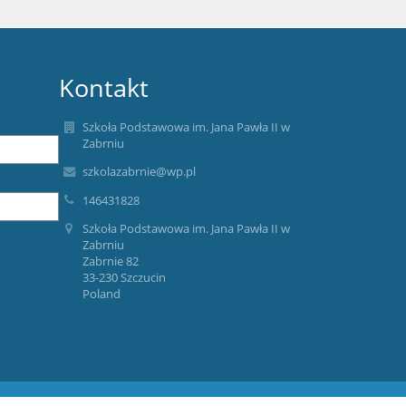
Kontakt
Szkoła Podstawowa im. Jana Pawła II w
Zabrniu
szkolazabrnie@wp.pl
146431828
Szkoła Podstawowa im. Jana Pawła II w
Zabrniu
Zabrnie 82
33-230 Szczucin
Poland