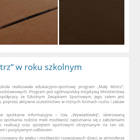
trz” w roku szkolnym
koła realizowała edukacyjno-sportowy program „Mały Mistrz”,
 podstawowych. Program jest ogólnopolską inicjatywą Ministerstwa
współpracy ze Szkolnym Związkiem Sportowym. Jego celem jest
i, poprzez aktywne uczestnictwo w różnych formach ruchu i zabaw
ne spotkanie informacyjne – tzw. „Wywiadówkę”, skierowaną
as spotkania rodzice mieli możliwość zapoznania się z założeniami
 realizacji oraz sprzętem sportowym otrzymanym na ten cel.
niem i pozytywnym odbiorem.
tosowany do wieku i możliwości rozwojowych dzieci, w atmosferze