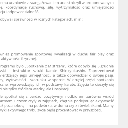
i temu uczniowie z zaangażowaniem uczestniczyli w proponowanych
ję, koordynację ruchową, siłę, wytrzymałość oraz umiejętności
acja
i odpowiedzialność.
obywali sprawności w różnych kategoriach, m.in.:
ież promowanie sportowej rywalizacji w duchu fair play oraz
ktywności fizycznej.
gramu było „Spotkanie z Mistrzem”, które odbyło się 5 grudnia
ki – instruktor sztuki Karate Shinkyokushin. Zaprezentował
ierdzający jego umiejętności, a także opowiedział o swojej pasji,
ny, wytrwałości i szacunku w sporcie. W drugiej części spotkania
czne, wprowadzając ich w podstawy karate. Zajęcia te cieszyły się
nie tylko źródłem wiedzy, ale i inspiracji.
ole spotkał się z bardzo pozytywnym odbiorem zarówno wśród
uzjazmem uczestniczyły w zajęciach, chętnie podejmując aktywność
wnież poza szkołą – na podwórku, w domu czy z rówieśnikami. Mamy
awyki aktywnego trybu życia będą procentować w przyszłości.