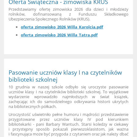
Oferta Świąteczna - zimowiska KRUS
Przedstawiamy ofertę
zimowiska 2026 dla dzieci i młodzieży
rolników, dofinansowaną z Funduszu Składkowego
Ubezpieczenia Społecznego Rolników (KRUS).
oferta_zimowisko_2026_Willa_Karolcia.pdf
oferta_zimowisko_2026_Willa_Tatra.pdf
Pasowanie uczniów klasy I na czytelników
biblioteki szkolnej
10 grudnia w naszej szkole odbyło się uroczyste pasowanie
uczniów klasy I na czytelników biblioteki szkolnej. To wyjątkowe
wydarzenie wprowadziło najmłodszych w świat książek,
zachęcając ich do samodzielnego odkrywania historii ukrytych
na bibliotecznych półkach.
Uroczystość uświetniło pełne humoru i mądrości przedstawienie
przygotowane przez uczniów klasy IV pod kierunkiem
bibliotekarki - pani Barbary Wantuch. Starsi koledzy w ciekawy
i przystępny sposób pokazali pierwszoklasistom, jak ważna
i fascynująca może być przygoda z czytaniem oraz jak należy dbać