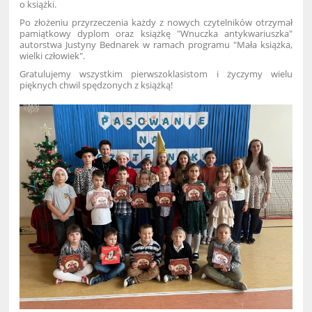
o książki.
Po złożeniu przyrzeczenia każdy z nowych czytelników otrzymał
pamiątkowy dyplom oraz książkę "Wnuczka antykwariuszka"
autorstwa Justyny Bednarek w ramach programu "Mała książka,
wielki człowiek".
Gratulujemy wszystkim pierwszoklasistom i życzymy wielu
pięknych chwil spędzonych z książką!