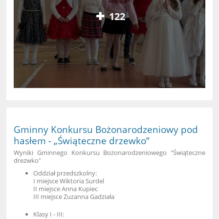
122
Gminny Konkursu Bożonarodzeniowy pod
hasłem - „Świąteczne drzewko”
Wyniki Gminnego Konkursu Bożonarodzeniowego "Świąteczne
drezwko"
Oddział przedszkolny:
I miejsce Wiktoria Surdel
II miejsce Anna Kupiec
III miejsce Zuzanna Gadziała
Klasy I - III: