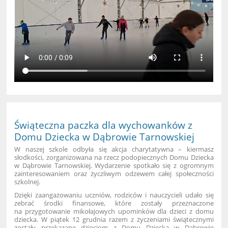
Świąteczna paczka dla wychowanków z
Domu Dziecka w Dąbrowie Tarnowskiej
W naszej szkole odbyła się akcja charytatywna – kiermasz
słodkości, zorganizowana na rzecz podopiecznych Domu Dziecka
w Dąbrowie Tarnowskiej. Wydarzenie spotkało się z ogromnym
zainteresowaniem oraz życzliwym odzewem całej społeczności
szkolnej.
Dzięki zaangażowaniu uczniów, rodziców i nauczycieli udało się
zebrać środki finansowe, które zostały przeznaczone
na przygotowanie mikołajowych upominków dla dzieci z domu
dziecka.
W piątek 12 grudnia razem z życzeniami świątecznymi
zostały przekazane dzieciom z Domu Dziecka w Dąbrowie