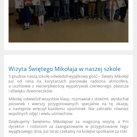
Wizyta Świętego Mikołaja w naszej szkole
5 grudnia naszą szkołę odwiedził wyjątkowy gość – Święty Mikołaj!
Już od rana na korytarzach panowała radosna atmosfera,
a uczniowie z niecierpliwością wypatrywali czerwonego płaszcza
i dźwięku dzwoneczków.
Mikołaj odwiedził wszystkie klasy, rozmawiał z dziećmi, wysłuchał
piosenek i wierszy przygotowanych specjalnie na tę okazję,
a następnie wręczył każdemu upominek. Nie zabrakło również
wspólnych zdjęć i wielu uśmiechów.
Dziękujemy Świętemu Mikołajowi za magiczną wizytę, a Pni
dyrektor i rodzicom za zaangażowanie w przygotowanie tego
wyjątkowego dnia. Już teraz czekamy na kolejne spotkanie za rok!