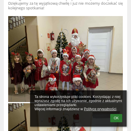
Dziękujemy za tę wyjątkową chwilę i już nie możemy doczekać się
kolejnego spotkania!
Ta strona wykorzystuje pliki cookies. Korzystając z niej 
wyrażasz zgodę na ich używanie, zgodnie z aktualnymi 
ustawieniami przeglądarki.

Więcej informacji znajdziesz w 
Polityce prywatności
.
OK