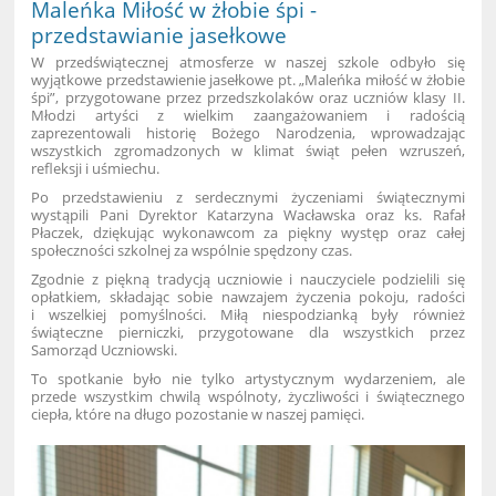
Maleńka Miłość w żłobie śpi -
przedstawianie jasełkowe
W przedświątecznej atmosferze w naszej szkole odbyło się
wyjątkowe przedstawienie jasełkowe pt. „Maleńka miłość w żłobie
śpi”, przygotowane przez przedszkolaków oraz uczniów klasy II.
Młodzi artyści z wielkim zaangażowaniem i radością
zaprezentowali historię Bożego Narodzenia, wprowadzając
wszystkich zgromadzonych w klimat świąt pełen wzruszeń,
refleksji i uśmiechu.
Po przedstawieniu z serdecznymi życzeniami świątecznymi
wystąpili Pani Dyrektor Katarzyna Wacławska oraz ks. Rafał
Płaczek, dziękując wykonawcom za piękny występ oraz całej
społeczności szkolnej za wspólnie spędzony czas.
Zgodnie z piękną tradycją uczniowie i nauczyciele podzielili się
opłatkiem, składając sobie nawzajem życzenia pokoju, radości
i wszelkiej pomyślności. Miłą niespodzianką były również
świąteczne pierniczki, przygotowane dla wszystkich przez
Samorząd Uczniowski.
To spotkanie było nie tylko artystycznym wydarzeniem, ale
przede wszystkim chwilą wspólnoty, życzliwości i świątecznego
ciepła, które na długo pozostanie w naszej pamięci.