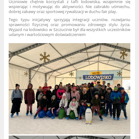
Uczniowie chętnie korzystali z tafli lodowiska, wzajemnie się
wspierając i motywując do aktywności. Nie zabrakło uśmiechu,
dobrej zabawy oraz sportowej rywalizacji w duchu fair play.
Tego typu inicjatywy sprzyjają integracji uczniów, rozwijaniu
sprawności fizycznej oraz promowaniu zdrowego stylu życia.
Wyjazd na lodowisko w Szczucinie był dla wszystkich uczestników
udanym i wartościowym doświadczeniem