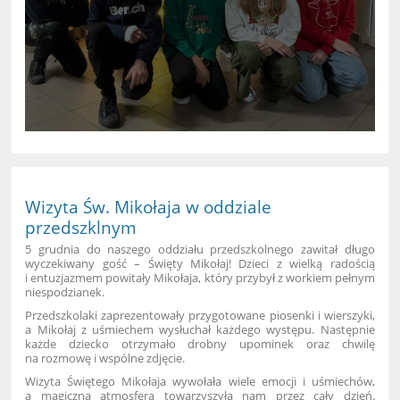
Wizyta Św. Mikołaja w oddziale
przedszklnym
5 grudnia do naszego oddziału przedszkolnego zawitał długo
wyczekiwany gość – Święty Mikołaj! Dzieci z wielką radością
i entuzjazmem powitały Mikołaja, który przybył z workiem pełnym
niespodzianek.
Przedszkolaki zaprezentowały przygotowane piosenki i wierszyki,
a Mikołaj z uśmiechem wysłuchał każdego występu. Następnie
każde dziecko otrzymało drobny upominek oraz chwilę
na rozmowę i wspólne zdjęcie.
Wizyta Świętego Mikołaja wywołała wiele emocji i uśmiechów,
a magiczna atmosfera towarzyszyła nam przez cały dzień.