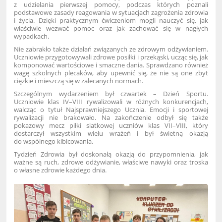
z udzielania pierwszej pomocy, podczas których poznali
podstawowe zasady reagowania w sytuacjach zagrożenia zdrowia
i życia. Dzięki praktycznym ćwiczeniom mogli nauczyć się, jak
właściwie wezwać pomoc oraz jak zachować się w nagłych
wypadkach.
Nie zabrakło także działań związanych ze zdrowym odżywianiem.
Uczniowie przygotowywali zdrowe posiłki i przekąski, ucząc się, jak
komponować wartościowe i smaczne dania. Sprawdzano również
wagę szkolnych plecaków, aby upewnić się, że nie są one zbyt
ciężkie i mieszczą się w zalecanych normach.
Szczególnym wydarzeniem był czwartek – Dzień Sportu.
Uczniowie klas IV–VIII rywalizowali w różnych konkurencjach,
walcząc o tytuł Najsprawniejszego Ucznia. Emocji i sportowej
rywalizacji nie brakowało. Na zakończenie odbył się także
pokazowy mecz piłki siatkowej uczniów klas VII–VIII, który
dostarczył wszystkim wielu wrażeń i był świetną okazją
do wspólnego kibicowania.
Tydzień Zdrowia był doskonałą okazją do przypomnienia, jak
ważne są ruch, zdrowe odżywianie, właściwe nawyki oraz troska
o własne zdrowie każdego dnia.