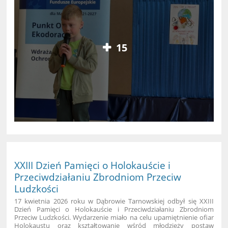
15
XXIII Dzień Pamięci o Holokauście i
Przeciwdziałaniu Zbrodniom Przeciw
Ludzkości
17 kwietnia 2026 roku w Dąbrowie Tarnowskiej odbył się XXIII
Dzień Pamięci o Holokauście i Przeciwdziałaniu Zbrodniom
Przeciw Ludzkości. Wydarzenie miało na celu upamiętnienie ofiar
Holokaustu oraz kształtowanie wśród młodzieży postaw