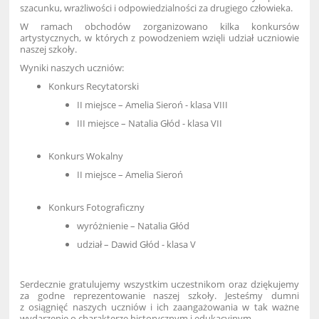
szacunku, wrażliwości i odpowiedzialności za drugiego człowieka.
W ramach obchodów zorganizowano kilka konkursów
artystycznych, w których z powodzeniem wzięli udział uczniowie
naszej szkoły.
Wyniki naszych uczniów:
Konkurs Recytatorski
II miejsce – Amelia Sieroń - klasa VIII
III miejsce – Natalia Głód - klasa VII
Konkurs Wokalny
II miejsce – Amelia Sieroń
Konkurs Fotograficzny
wyróżnienie – Natalia Głód
udział – Dawid Głód - klasa V
Serdecznie gratulujemy wszystkim uczestnikom oraz dziękujemy
za godne reprezentowanie naszej szkoły. Jesteśmy dumni
z osiągnięć naszych uczniów i ich zaangażowania w tak ważne
wydarzenie o charakterze historycznym i edukacyjnym.