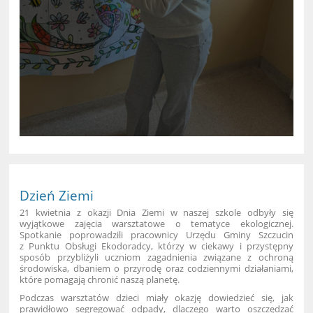
Dzień Ziemi
21 kwietnia z okazji Dnia Ziemi w naszej szkole odbyły się
wyjątkowe zajęcia warsztatowe o tematyce ekologicznej.
Spotkanie poprowadzili pracownicy Urzędu Gminy Szczucin
z Punktu Obsługi Ekodoradcy, którzy w ciekawy i przystępny
sposób przybliżyli uczniom zagadnienia związane z ochroną
środowiska, dbaniem o przyrodę oraz codziennymi działaniami,
które pomagają chronić naszą planetę.
Podczas warsztatów dzieci miały okazję dowiedzieć się, jak
prawidłowo segregować odpady, dlaczego warto oszczędzać