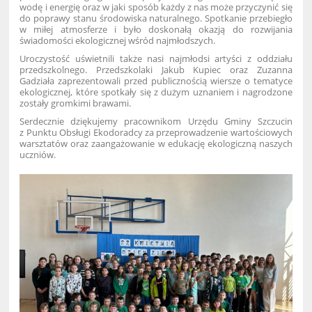
wodę i energię oraz w jaki sposób każdy z nas może przyczynić się
do poprawy stanu środowiska naturalnego. Spotkanie przebiegło
w miłej atmosferze i było doskonałą okazją do rozwijania
świadomości ekologicznej wśród najmłodszych.
Uroczystość uświetnili także nasi najmłodsi artyści z oddziału
przedszkolnego. Przedszkolaki Jakub Kupiec oraz Zuzanna
Gadziała zaprezentowali przed publicznością wiersze o tematyce
ekologicznej, które spotkały się z dużym uznaniem i nagrodzone
zostały gromkimi brawami.
Serdecznie dziękujemy pracownikom Urzędu Gminy Szczucin
z Punktu Obsługi Ekodoradcy za przeprowadzenie wartościowych
warsztatów oraz zaangażowanie w edukację ekologiczną naszych
uczniów.