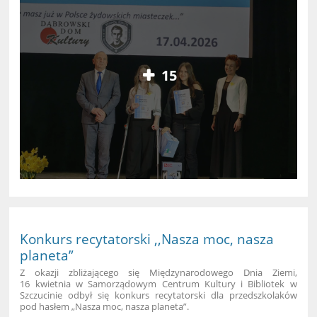
15
Konkurs recytatorski ,,Nasza moc, nasza
planeta”
Z okazji zbliżającego się Międzynarodowego Dnia Ziemi,
16 kwietnia w Samorządowym Centrum Kultury i Bibliotek w
Szczucinie odbył się konkurs recytatorski dla przedszkolaków
pod hasłem „Nasza moc, nasza planeta”.