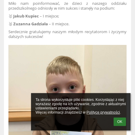
Miło nam poinformować, że dzieci z naszego oddziału
przedszkolnego odniosły w nim sukces i stanęły na podium:
🥇
Jakub Kupiec
– I miejsce;
🥈
Zuzanna Gadziała
– II miejsce.
Serdecznie gratulujemy naszym młodym recytatorom i życzymy
dalszych sukcesów!
Ta strona wykorzystuje pliki cookies. Korzystając z niej 
wyrażasz zgodę na ich używanie, zgodnie z aktualnymi 
ustawieniami przeglądarki.

Więcej informacji znajdziesz w 
Polityce prywatności
.
OK