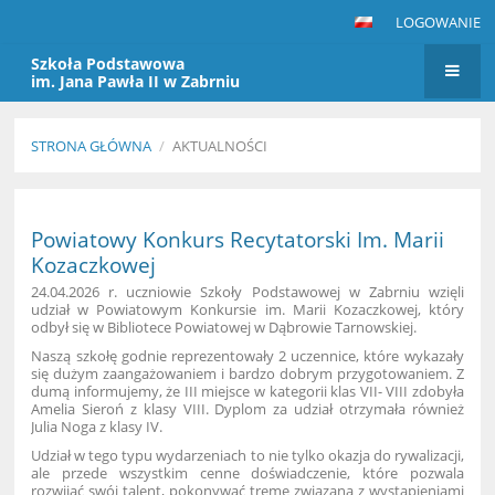
LOGOWANIE
Szkoła Podstawowa
im. Jana Pawła II w Zabrniu
STRONA GŁÓWNA
/
AKTUALNOŚCI
Aktualności
Powiatowy Konkurs Recytatorski Im. Marii
Kozaczkowej
24.04.2026 r. uczniowie Szkoły Podstawowej w Zabrniu wzięli
udział w Powiatowym Konkursie im. Marii Kozaczkowej, który
odbył się w Bibliotece Powiatowej w Dąbrowie Tarnowskiej.
Naszą szkołę godnie reprezentowały 2 uczennice, które wykazały
się dużym zaangażowaniem i bardzo dobrym przygotowaniem.
Z
dumą informujemy, że III miejsce w kategorii klas VII- VIII zdobyła
Amelia Sieroń z klasy VIII. Dyplom za udział otrzymała również
Julia Noga z klasy IV.
Udział w tego typu wydarzeniach to nie tylko okazja do rywalizacji,
ale przede wszystkim cenne doświadczenie, które pozwala
rozwijać swój talent, pokonywać tremę związaną z wystąpieniami