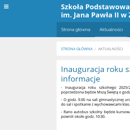
Szkoła Podstawow
im. Jana Pawła II w
Strona główna
Aktualności
STRONA GŁÓWNA
/
AKTUALNOŚCI
Aktualności
Inauguracja roku 
informacje
- Inauguracja roku szkolnego 2025/
poprzedzona będzie Mszą Świętą o godz.
- O godz. 9.00 na sali gimnastycznej u
do sal i spotkanie z wychowawcami klas
- Rano autobus szkolny będzie kursow
powrót około godz. 10:30.