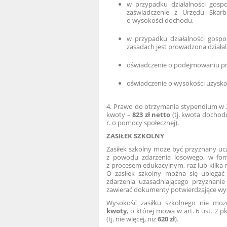
w przypadku działalności gosp
zaświadczenie z Urzędu Skarb
o wysokości dochodu,
w przypadku działalności gospo
zasadach jest prowadzona działa
oświadczenie o podejmowaniu pr
oświadczenie o wysokości uzysk
4. Prawo do otrzymania stypendium w 20
kwoty –
823 zł netto
(tj. kwota dochodu
r. o pomocy społecznej).
ZASIŁEK SZKOLNY
Zasiłek szkolny może być przyznany ucz
z powodu zdarzenia losowego, w for
z procesem edukacyjnym, raz lub kilka
O zasiłek szkolny można się ubiega
zdarzenia uzasadniającego przyznanie
zawierać dokumenty potwierdzające wys
Wysokość zasiłku szkolnego nie mo
kwoty
, o której mowa w art. 6 ust. 2 p
(tj. nie więcej, niż
620 zł
).