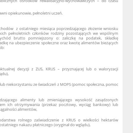
blicznych ośrodków rewalidacyjno-wychowawczych – do czasu
wni opiekunowie, pełnoletni uczeń.
chodów z ostatniego miesiąca poprzedzającego złożenie wniosku
tkich pełnoletnich członków rodziny pozostających we wspólnym
chód brutto pomniejszony o: zaliczkę na podatek, składkę
ładkę na ubezpieczenie społeczne oraz kwotę alimentów bieżących
ób:
ktualnej decyzji z ZUS, KRUS – przyznającej lub o waloryzacji
ądu),
u lub niekorzystaniu ze świadczeń z MOPS (pomoc społeczna, pomoc
dzającego alimenty lub zmieniającego wysokość zasądzonych
iem ich otrzymywania (przekaz pocztowy, wyciąg bankowy) lub
iągalności alimentów,
darstwa rolnego zaświadczenie z KRUS o wielkości hektarów
ostatniego nakazu płatniczego (oryginał do wglądu),