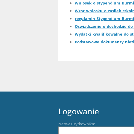
Wniosek_o_stypendium_Burmis
Wzor_wniosku_o_zasilek_szkol
regulamin_Stypendium_Burmis
Oswiadczenie_o_dochodzie_do_
Wydatki_kwalifikowalne_do_s
Podstawowe_dokumenty_niezbe
Logowanie
Nazwa użytkownika: