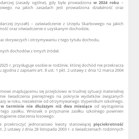
odarczej (zasady ogólne), gdy była prowadzona
w 2024 roku
–
owego na jakich zasadach jest prowadzona działalność oraz
darczej (ryczałt) – zaświadczenie z Urzędu Skarbowego na jakich
lność oraz oświadczenie o uzyskanym dochodzie,
ac dorywczych i otrzymywaniu z tego tytułu dochodu,
anych dochodów z innych źródeł.
25 r. przysługuje osobie w rodzinie, której dochód nie przekracza
 zgodna z zapisami art. 8 ust. 1 pkt. 2 ustawy z dnia 12 marca 2004
niowi znajdującemu się przejściowo w trudnej sytuacji materialnej
mie świadczenia pieniężnego na pokrycie wydatków związanych
 razy w roku, niezależnie od otrzymywanego stypendium szkolnego.
ć
w terminie nie dłuższym niż dwa miesiące
od wystąpienia
 tego zasiłku. Wniosek o przyznanie zasiłku szkolnego powinien
tąpienie zdarzenia losowego.
że przekroczyć jednorazowo kwoty stanowiącej
pięciokrotność
kt. 2 ustawy z dnia 28 listopada 2003 r. o świadczeniach rodzinnych