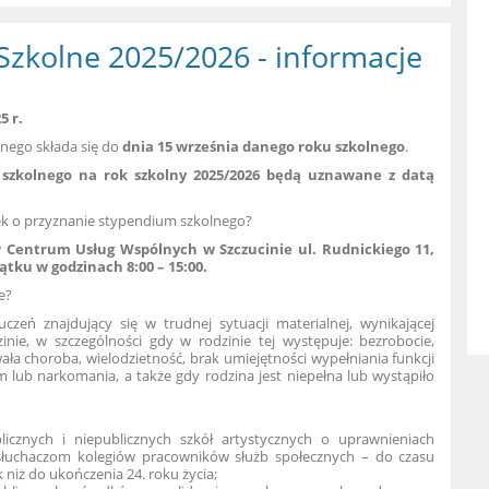
 Szkolne 2025/2026 - informacje
5 r.
nego składa się do
dnia 15 września danego roku szkolnego
.
 szkolnego na rok szkolny 2025/2026 będą uznawane z datą
ek o przyznanie stypendium szkolnego?
Centrum Usług Wspólnych w Szczucinie ul. Rudnickiego 11,
ątku w godzinach 8:00 – 15:00.
e?
eń znajdujący się w trudnej sytuacji materialnej, wynikającej
ie, w szczególności gdy w rodzinie tej występuje: bezrobocie,
ała choroba, wielodzietność, brak umiejętności wypełniania funkcji
lub narkomania, a także gdy rodzina jest niepełna lub wystąpiło
licznych i niepublicznych szkół artystycznych o uprawnieniach
 słuchaczom kolegiów pracowników służb społecznych – do czasu
k niż do ukończenia 24. roku życia;