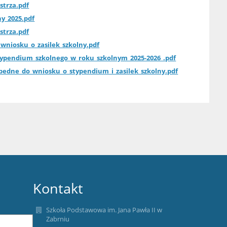
trza.pdf
ny_2025.pdf
trza.pdf
wniosku_o_zasilek_szkolny.pdf
typendium_szkolnego_w_roku_szkolnym_2025-2026_.pdf
dne_do_wniosku_o_stypendium_i_zasilek_szkolny.pdf
Kontakt
Szkoła Podstawowa im. Jana Pawła II w
Zabrniu