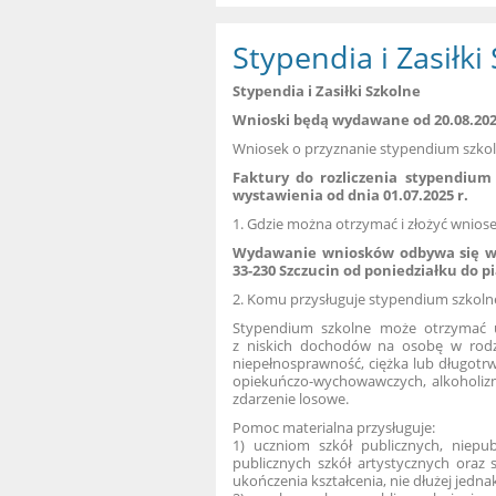
Stypendia i Zasiłki
Stypendia i Zasiłki Szkolne
Wnioski będą wydawane od 20.08.202
Wniosek o przyznanie stypendium szkol
Faktury do rozliczenia stypendium
wystawienia od dnia 01.07.2025 r.
1. Gdzie można otrzymać i złożyć wnios
Wydawanie wniosków odbywa się w 
33-230 Szczucin od poniedziałku do pi
2. Komu przysługuje stypendium szkoln
Stypendium szkolne może otrzymać ucz
z niskich dochodów na osobę w rodzin
niepełnosprawność, ciężka lub długotrw
opiekuńczo-wychowawczych, alkoholizm 
zdarzenie losowe.
Pomoc materialna przysługuje:
1) uczniom szkół publicznych, niepub
publicznych szkół artystycznych oraz
ukończenia kształcenia, nie dłużej jedna