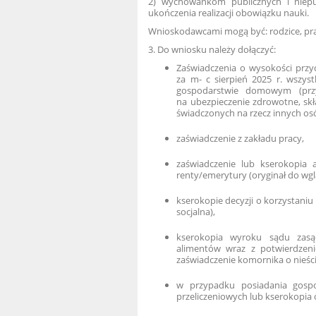
2) wychowankom publicznych i niepu
ukończenia realizacji obowiązku nauki.
Wnioskodawcami mogą być: rodzice, pra
3. Do wniosku należy dołączyć:
Zaświadczenia o wysokości przy
za m- c sierpień 2025 r. wszys
gospodarstwie domowym (przy
na ubezpieczenie zdrowotne, sk
świadczonych na rzecz innych os
zaświadczenie z zakładu pracy,
zaświadczenie lub kserokopia a
renty/emerytury (oryginał do wgl
kserokopie decyzji o korzystani
socjalna),
kserokopia wyroku sądu zasą
alimentów wraz z potwierdzen
zaświadczenie komornika o nieśc
w przypadku posiadania gospo
przeliczeniowych lub kserokopia 