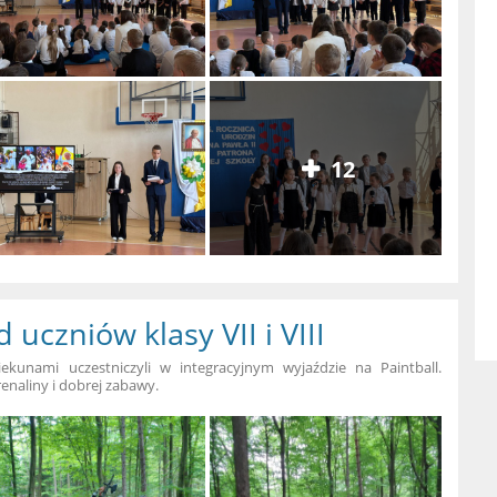
12
 uczniów klasy VII i VIII
iekunami uczestniczyli w integracyjnym wyjaździe na Paintball.
naliny i dobrej zabawy.