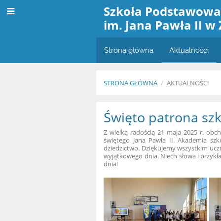
Szkoła Podstawow
im. Jana Pawła II w
Strona główna
Aktualności
STRONA GŁÓWNA
/
AKTUALNOŚCI
Aktualności
Święto patrona szko
Z wielką radością 21 maja 2025 r. obch
świętego Jana Pawła II. Akademia szk
dziedzictwo. Dziękujemy wszystkim ucz
wyjątkowego dnia. Niech słowa i przykł
dnia!