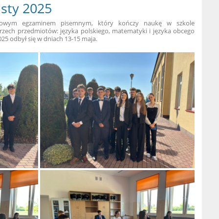
sty 2025
kowym egzaminem pisemnym, który kończy naukę w szkole
rzech przedmiotów: języka polskiego, matematyki i języka obcego
5 odbył się w dniach 13-15 maja.