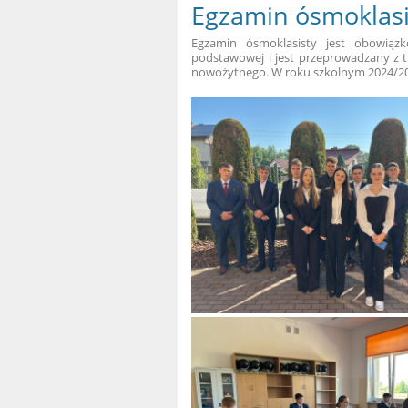
Egzamin ósmoklasi
Egzamin ósmoklasisty jest
obowiąz
podstawowej i jest przeprowadzany z t
nowożytnego.
W roku szkolnym 2024/202