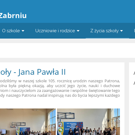
a
 Zabrniu
O szkole
Uczniowie i rodzice
Z życia szkoły
ły - Jana Pawła II
odziliśmy w naszej szkole 105. rocznicę urodzin naszego Patrona,
olna była piękną okazją, aby uczcić jego życie, nauki i duchowe
niom i nauczycielom za zaangażowanie i wspólne świętowanie tego
ady naszego Patrona nadal inspirują nas do bycia lepszymi każdego