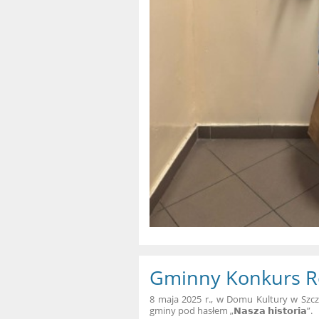
Gminny Konkurs Re
8 maja 2025 r., w Domu Kultury w Szczu
gminy pod hasłem „𝗡𝗮𝘀𝘇𝗮 𝗵𝗶𝘀𝘁𝗼𝗿𝗶𝗮”.