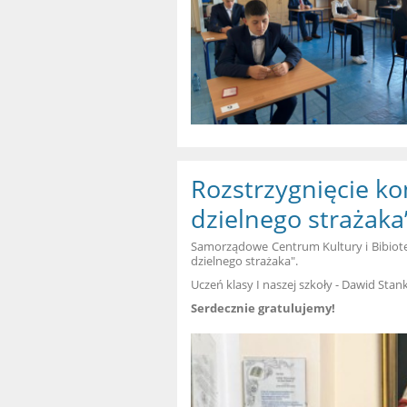
Rozstrzygnięcie k
dzielnego strażaka
Samorządowe Centrum Kultury i Bibiot
dzielnego strażaka".
Uczeń klasy I naszej szkoły - Dawid Stan
Serdecznie gratulujemy!