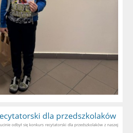
cytatorski dla przedszkolaków
cinie odbył się konkurs recytatorski dla przedszkolaków z naszej