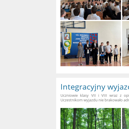
Integracyjny wyjazd
Uczniowie klasy VII i VIII wraz z op
Uczestnikom wyjazdu nie brakowało adre